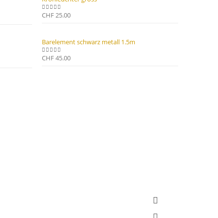
CHF
25.00
0
out of 5
Barelement schwarz metall 1.5m
CHF
45.00
0
out of 5