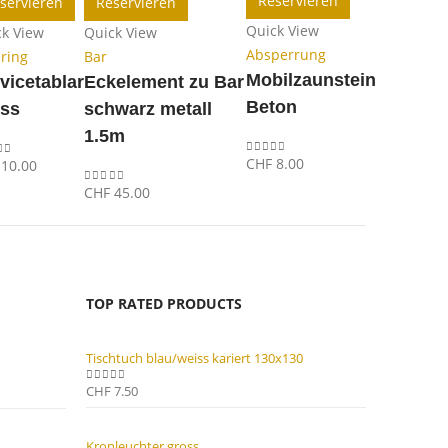
Reservieren
servieren
Reservieren
Quick View
ck View
Quick View
Absperrung
ring
Bar
Mobilzaunstein
vicetablar
Eckelement zu Bar
Beton
oss
schwarz metall
1.5m
CHF
8.00
10.00
0
out of 5
 of 5
CHF
45.00
0
out of 5
TOP RATED PRODUCTS
Tischtuch blau/weiss kariert 130x130
CHF
7.50
0
out of 5
Kronleuchter gross