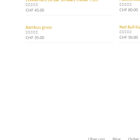
CHF
80.00
CHF
45.00
0
out of 5
0
out of 5
Red Bull K
Bambus gross
CHF
50.00
CHF
35.00
0
out of 5
0
out of 5
Über uns
Blog
Order 