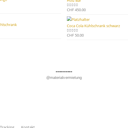
Holz Bar
CHF
450.00
0
out of 5
ühlschrank
Coca Cola Kühlschrank schwarz
CHF
50.00
0
out of 5
----------
@materialvermietung
Tracking
Kontakt