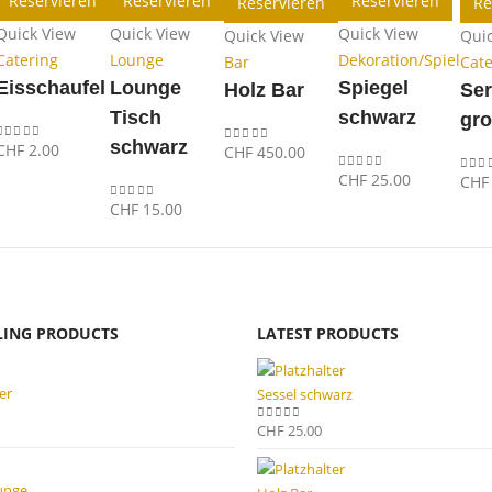
Reservieren
Reservieren
Reservieren
Reservieren
Re
Quick View
Quick View
Quick View
Quick View
Qui
Catering
Lounge
Dekoration/Spiel
Bar
Cate
Eisschaufel
Lounge
Spiegel
Holz Bar
Ser
Tisch
schwarz
gr
schwarz
CHF
2.00
CHF
450.00
0
out of 5
0
out of 5
CHF
25.00
CHF
0
out of 5
0
out
CHF
15.00
0
out of 5
LLING PRODUCTS
LATEST PRODUCTS
er
Sessel schwarz
CHF
25.00
0
out of 5
unge