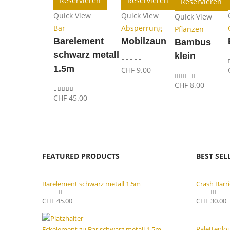
Reservieren
Reservieren
Reservieren
Quick View
Quick View
Quick View
Bar
Absperrung
Pflanzen
Barelement
Mobilzaun
Bambus
schwarz metall
klein
1.5m
CHF
9.00
0
out of 5
CHF
8.00
0
out of 5
CHF
45.00
0
out of 5
FEATURED PRODUCTS
BEST SE
Barelement schwarz metall 1.5m
Crash Barri
CHF
45.00
CHF
30.00
0
out of 5
0
out of 5
Palettenlo
Eckelement zu Bar schwarz metall 1.5m