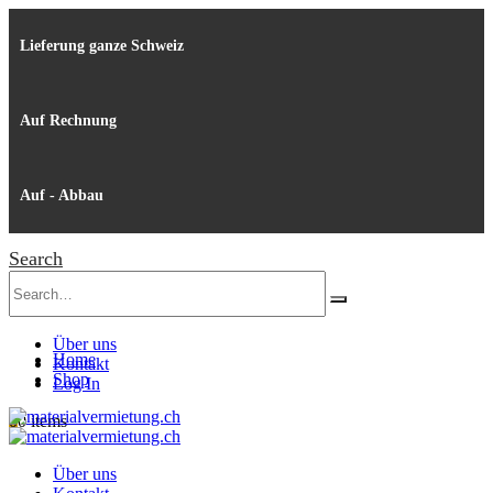
Lieferung ganze Schweiz
Auf Rechnung
Auf - Abbau
Search
Über uns
Home
Kontakt
Shop
Log In
0
0 items
Über uns