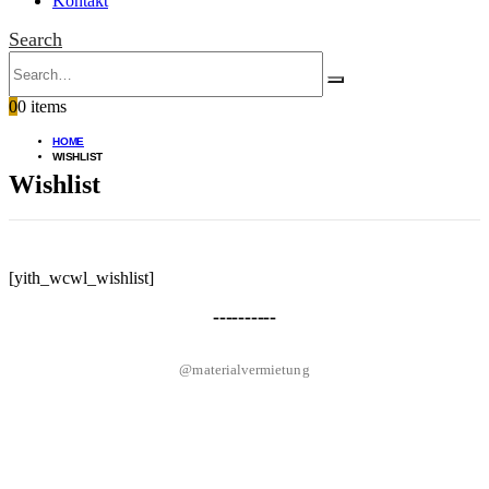
Kontakt
Search
0
0 items
HOME
WISHLIST
Wishlist
[yith_wcwl_wishlist]
----------
@materialvermietung