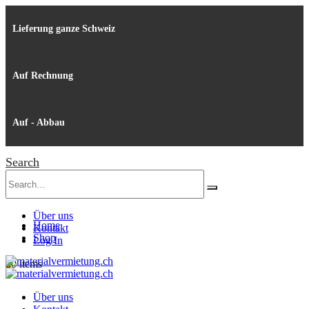
Lieferung ganze Schweiz
Auf Rechnung
Auf - Abbau
Search
Über uns
Home
Kontakt
Shop
Log In
0
0 items
Über uns